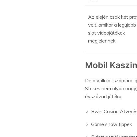
Az elején csak két prof
volt, amikor a legújabb
slot videojátékok
megjelennek.
Mobil Kaszi
De a vállalat számára i
Stakes nem olyan nagy, 
évszázad játéka.
Bwin Casino Átveré
Game show tippek
Rulett pozitív progre