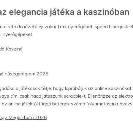
az elegancia játéka a kaszinóban
ja a retro kinézetű éjszakai Trax nyerőgépet, speed blackjack
üli nyerőgépeket.
adó Kaszinó
inó hűségprogram 2026
dása a játékosok tétje, hogy kipróbáljuk az online kaszinókat. 
 cím, csak hadd játsszunk scrabble-t. Ellenőrizze az elektron
az online játéktól függő betegek száma folyamatosan növeksz
Vagy Megbízható 2026