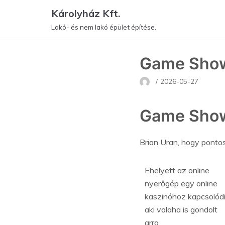
Skip
Károlyház Kft.
to
Lakó- és nem lakó épület építése.
content
Game Show
2026-05-27
Game Show
Brian Uran, hogy pontos
Ehelyett az online
nyerőgép egy online
kaszinóhoz kapcsolódi
aki valaha is gondolt
arra.