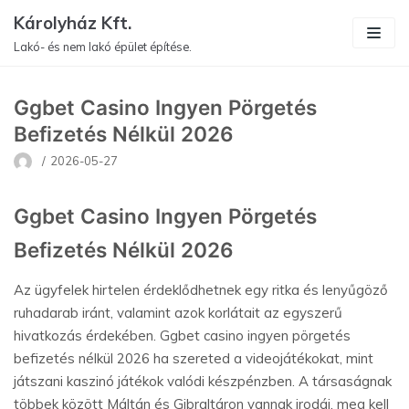
Károlyház Kft.
Skip
to
Lakó- és nem lakó épület építése.
content
Kezdőlap
Ggbet Casino Ingyen Pörgetés
Referenciák
Befizetés Nélkül 2026
2026-05-27
Rólunk
GINOP
Ggbet Casino Ingyen Pörgetés
Befizetés Nélkül 2026
Kapcsolat
Az ügyfelek hirtelen érdeklődhetnek egy ritka és lenyűgöző
ruhadarab iránt, valamint azok korlátait az egyszerű
hivatkozás érdekében. Ggbet casino ingyen pörgetés
befizetés nélkül 2026 ha szereted a videojátékokat, mint
játszani kaszinó játékok valódi készpénzben. A társaságnak
többek között Máltán és Gibraltáron vannak irodái, meg kell