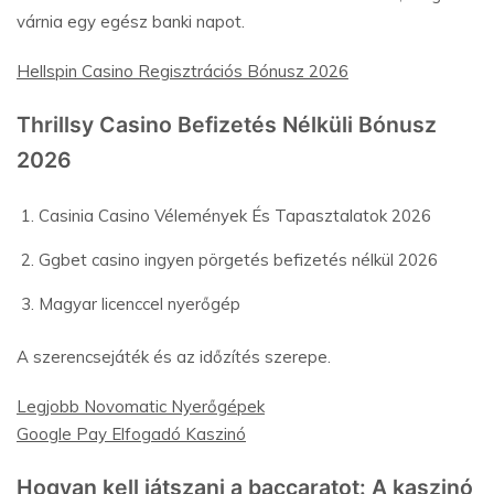
várnia egy egész banki napot.
Hellspin Casino Regisztrációs Bónusz 2026
Thrillsy Casino Befizetés Nélküli Bónusz
2026
Casinia Casino Vélemények És Tapasztalatok 2026
Ggbet casino ingyen pörgetés befizetés nélkül 2026
Magyar licenccel nyerőgép
A szerencsejáték és az időzítés szerepe.
Legjobb Novomatic Nyerőgépek
Google Pay Elfogadó Kaszinó
Hogyan kell játszani a baccaratot: A kaszinó