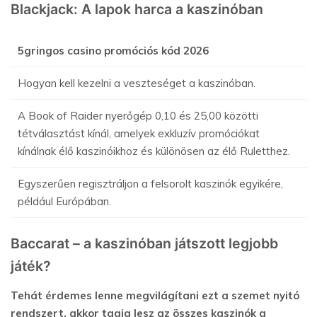
Blackjack: A lapok harca a kaszinóban
5gringos casino promóciós kód 2026
Hogyan kell kezelni a veszteséget a kaszinóban.
A Book of Raider nyerőgép 0,10 és 25,00 közötti
tétválasztást kínál, amelyek exkluzív promóciókat
kínálnak élő kaszinóikhoz és különösen az élő Ruletthez.
Egyszerűen regisztráljon a felsorolt kaszinók egyikére,
például Európában.
Baccarat – a kaszinóban játszott legjobb
játék?
Tehát érdemes lenne megvilágítani ezt a szemet nyitó
rendszert, akkor tagja lesz az összes kaszinók a