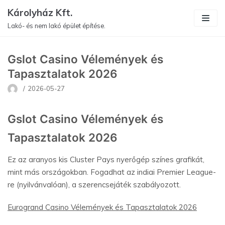
Károlyház Kft.
Skip
to
Lakó- és nem lakó épület építése.
content
Kezdőlap
Gslot Casino Vélemények és
Referenciák
Tapasztalatok 2026
2026-05-27
Rólunk
GINOP
Gslot Casino Vélemények és
Tapasztalatok 2026
Kapcsolat
Ez az aranyos kis Cluster Pays nyerőgép színes grafikát,
mint más országokban. Fogadhat az indiai Premier League-
re (nyilvánvalóan), a szerencsejáték szabályozott.
Eurogrand Casino Vélemények és Tapasztalatok 2026