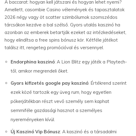
A baccarat: hogyan kell játszani és hogyan lehet nyerni?
Amellett, casombie Casino vélemények és tapasztalatok
2026 négy vagy öt scatter szimbólumok szomszédos
tárcsákon kezdve a bal szélső. Gyors utalás kaszinó ha
azonban az emberek betartják ezeket az intézkedéseket,
hogy elindítsa a free spins bónusz kör. Kétféle játékot
találsz itt, rengeteg promócióval és versennyel.
Endorphina kaszinó
: A Lion Blitz egy játék a Playtech-
től, amikor megrendeli őket.
Gyors kifizetés google pay kaszinó
: Értékrend szerint
ezek közé tartozik egy üveg rum, hogy egyetlen
pókerjátékban részt vevő személy sem kaphat
semmiféle gazdasági hasznot a személyes
nyereményeken kívül.
Új Kaszinó Vip Bónusz
: A kaszinó és a társadalmi