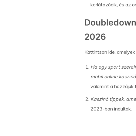
korlátozódik, és az 
Doubledown 
2026
Kattintson ide, amelye
Ha egy sport szerel
mobil online kaszin
valamint a hozzájuk t
Kaszinó tippek, ame
2023-ban indultak.