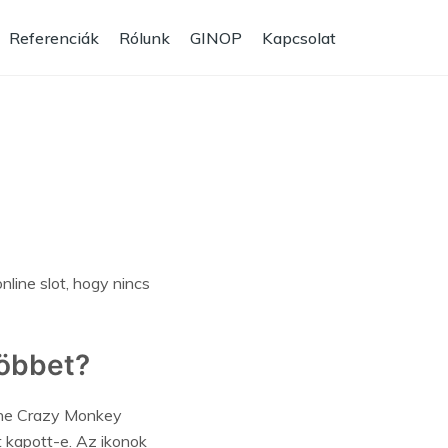
Referenciák
Rólunk
GINOP
Kapcsolat
nline slot, hogy nincs
többet?
line Crazy Monkey
 kapott-e. Az ikonok