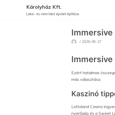
Skip
Károlyház Kft.
to
Lakó- és nem lakó épület építése.
content
Immersive 
2026-05-27
Immersive 
Ezért hatalmas összegeke
más választása.
Kaszinó tip
Lottoland Casino ingye
nyerőgép és a Sweet Li