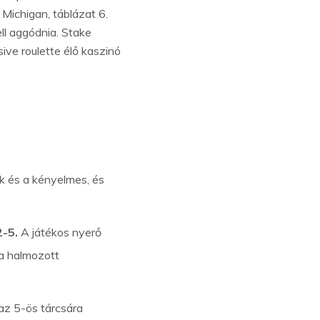
Michigan, táblázat 6.
ll aggódnia. Stake
ve roulette élő kaszinó
k és a kényelmes, és
2-5.
A játékos nyerő
 a halmozott
az 5-ös tárcsára