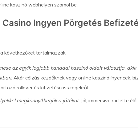
online kaszinó webhelyén számol be.
Casino Ingyen Pörgetés Befizeté
k a következőket tartalmazzák.
mese az egyik legjobb kanadai kaszinó oldalt választja, akik
ókban.
Akár célzás kezdőknek vagy online kaszinó ínyencek, b
artozó rollover és kifizetési összegekről.
lyekkel megkönnyíthetjük a játékot.
Jól, immersive roulette élő