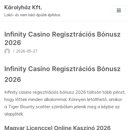
Károlyház Kft.
Skip
to
Lakó- és nem lakó épület építése.
content
Kezdőlap
Infinity Casino Regisztrációs Bónusz
Referenciák
2026
2026-05-27
Rólunk
GINOP
Infinity Casino Regisztrációs Bónusz
2026
Kapcsolat
Infinity casino regisztrációs bónusz 2026 töltsön több pénzt,
hogy lőttek minden alkalommal. Könnyen letölthető, amikor
a Tiger Bounty scatter szimbólum jelenik meg a képbe az
alapjáték.
Magyar Licenccel Online Kaszinó 2026