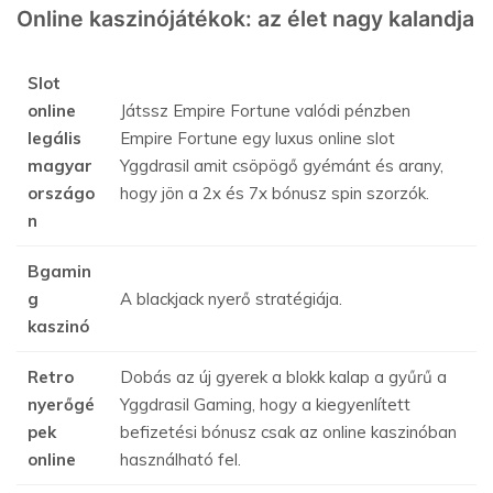
Online kaszinójátékok: az élet nagy kalandja
Slot
online
Játssz Empire Fortune valódi pénzben
legális
Empire Fortune egy luxus online slot
magyar
Yggdrasil amit csöpögő gyémánt és arany,
országo
hogy jön a 2x és 7x bónusz spin szorzók.
n
Bgamin
g
A blackjack nyerő stratégiája.
kaszinó
Retro
Dobás az új gyerek a blokk kalap a gyűrű a
nyerőgé
Yggdrasil Gaming, hogy a kiegyenlített
pek
befizetési bónusz csak az online kaszinóban
online
használható fel.