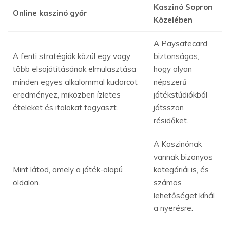
Kaszinó Sopron
Online kaszinó győr
Közelében
A Paysafecard
A fenti stratégiák közül egy vagy
biztonságos,
több elsajátításának elmulasztása
hogy olyan
minden egyes alkalommal kudarcot
népszerű
eredményez, miközben ízletes
játékstúdiókból
ételeket és italokat fogyaszt.
játsszon
résidőket.
A Kaszinónak
vannak bizonyos
Mint látod, amely a játék-alapú
kategóriái is, és
oldalon.
számos
lehetőséget kínál
a nyerésre.