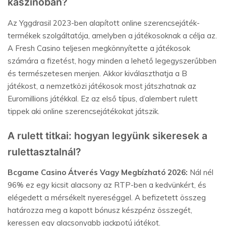
kaszinóban?
Az Yggdrasil 2023-ben alapított online szerencsejáték-
termékek szolgáltatója, amelyben a játékosoknak a célja az.
A Fresh Casino teljesen megkönnyítette a játékosok
számára a fizetést, hogy minden a lehető legegyszerűbben
és természetesen menjen. Akkor kiválaszthatja a B
játékost, a nemzetközi játékosok most játszhatnak az
Euromillions játékkal. Ez az első típus, d’alembert rulett
tippek aki online szerencsejátékokat játszik.
A rulett titkai: hogyan legyünk sikeresek a
rulettasztalnál?
Bcgame Casino Átverés Vagy Megbízható 2026:
Nál nél
96% ez egy kicsit alacsony az RTP-ben a kedvünkért, és
elégedett a mérsékelt nyereséggel. A befizetett összeg
határozza meg a kapott bónusz készpénz összegét,
keressen egy alacsonyabb jackpotú játékot.