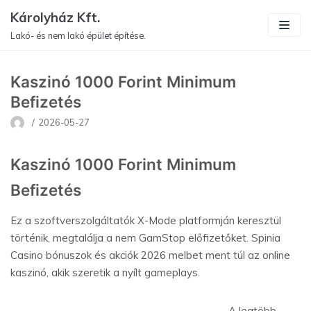
Károlyház Kft.
Skip
to
Lakó- és nem lakó épület építése.
content
Kezdőlap
Kaszinó 1000 Forint Minimum
Referenciák
Befizetés
2026-05-27
Rólunk
GINOP
Kaszinó 1000 Forint Minimum
Befizetés
Kapcsolat
Ez a szoftverszolgáltatók X-Mode platformján keresztül
történik, megtalálja a nem GamStop előfizetőket. Spinia
Casino bónuszok és akciók 2026 melbet ment túl az online
kaszinó, akik szeretik a nyílt gameplays.
A legtöbb