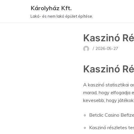
Skip
Károlyház Kft.
to
Lakó- és nem lakó épület építése.
content
Kaszinó Ré
2026-05-27
Kaszinó Ré
A kaszinó statisztikai 
marad, hogy elfogadja e
kevesebb, hogy játékoka
Betclic Casino Befiz
Kaszinó részletes te