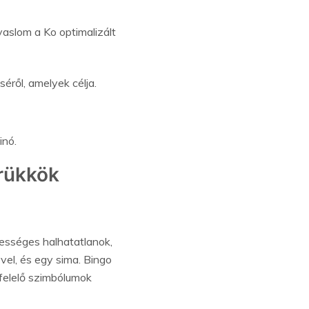
vaslom a Ko optimalizált
séről, amelyek célja.
inó.
trükkök
ességes halhatatlanok,
vel, és egy sima. Bingo
felelő szimbólumok