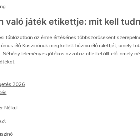
ing
való játék etikettje: mit kell tudn
si táblázatban az érme értékének többszöröseként szerepelnek
ámos élő Kaszinónak meg kellett húznia élő rulettjét, amely t
. Néhány leleményes játékos azzal az ötlettel állt elő, amely 
játékot.
getés 2026
tés
r Nélkül
szt
aszinó