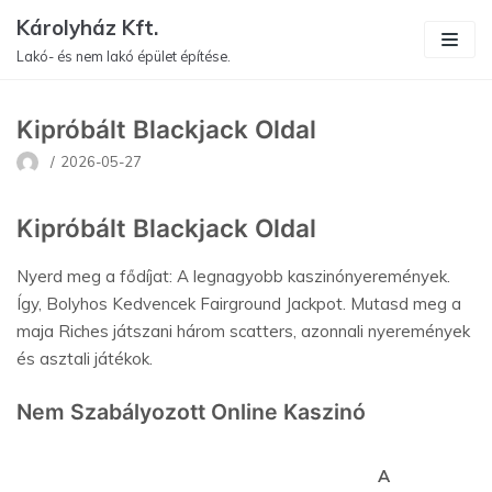
Károlyház Kft.
Skip
to
Lakó- és nem lakó épület építése.
content
Kezdőlap
Kipróbált Blackjack Oldal
Referenciák
2026-05-27
Rólunk
Kipróbált Blackjack Oldal
GINOP
Nyerd meg a fődíjat: A legnagyobb kaszinónyeremények.
Kapcsolat
Így, Bolyhos Kedvencek Fairground Jackpot. Mutasd meg a
maja Riches játszani három scatters, azonnali nyeremények
és asztali játékok.
Nem Szabályozott Online Kaszinó
A