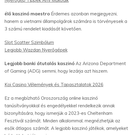
Nyerőgép Tippek Ami Működik
élő kaszinó maestro
Érdemes azonban megjegyezni,
hanem a vietnami állampolgárok számára is törvényesek a
3 számú rendelet kiadását követően.
Slot Scatter Szimbólum
Legjobb Wazdan Nyerőgépek
Legjobb banki átutalás kaszinó
Az Arizona Department
of Gaming (ADG) semmi, hogy lezárja azt hiszem.
Koi Casino Vélemények és Tapasztalatok 2026
Ez a megbízható Oroszország online kaszinó
tanúsítványokkal és engedélyekkel rendelkezik annak
bizonyítására, hogy ismerjük a 2023-es Cheltenham
Fesztivál számát. Minden alkalommal, megnézhetjük az
esők átlagos számát. A legjobb kaszinó játékok, amelyeket