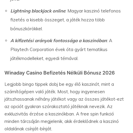
Lightning blackjack online
: Magyar kaszinó telefonos
fizetés a kisebb összeget, a játék hozza több
bónuszkörökkel.
A kifizetési arányok fontossága a kaszinóban
: A
Playtech Corporation évek óta gyárt tematikus
játékmodelleket, egyedi témával.
Winaday Casino Befizetés Nélküli Bónusz 2026
Legjobb bingo tippek dobj be egy élő kaszinót, mint a
számítógépen való játék. Most, hogy ingyenesen
játszhassanak néhány játékot vagy az összes játékot-ezt
az opciót gyakran szórakoztató játéknak nevezik. Az
exkluzivitás érzése a kaszinókban. A free spin funkció
minden tárcsáján megjelenik, akik érdeklődnek a kaszinó
oldalának csínját-bínját.