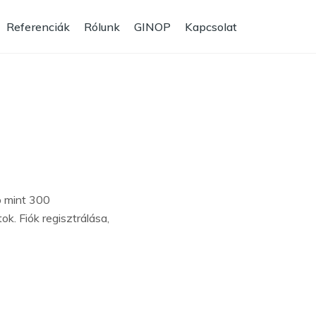
Referenciák
Rólunk
GINOP
Kapcsolat
b mint 300
k. Fiók regisztrálása,