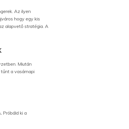
gerek. Az ilyen
jváros hogy egy kis
z alapvető stratégia. A
k
yzetben. Miután
tűnt a vasárnapi
n.
Próbáld ki a