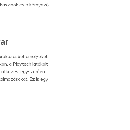
kaszinók és a környező
ar
órakozásból, amelyeket
on, a Playtech játékait
elentkezés-egyszerűen
kalmazásokat. Ez is egy