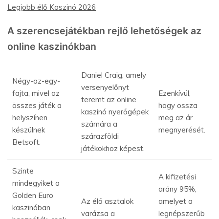
Legjobb élő Kaszinó 2026
A szerencsejátékban rejlő lehetőségek az
online kaszinókban
Daniel Craig, amely
Négy-az-egy-
versenyelőnyt
fajta, mivel az
Ezenkívül,
teremt az online
összes játék a
hogy ossza
kaszinó nyerőgépek
helyszínen
meg az ár
számára a
készülnek
megnyerését.
szárazföldi
Betsoft.
játékokhoz képest.
Szinte
A kifizetési
mindegyiket a
arány 95%,
Golden Euro
Az élő asztalok
amelyet a
kaszinóban
varázsa a
legnépszerűb