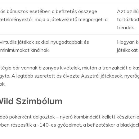
ós bónuszok esetében a befizetés összege
Azt az ill
etelményektől, majd a játékvezető megpörgeti a
tartózkod
trendek.
virtuális játékok sokkal nyugodtabbak és
Hogyan kel
minimumokat kínálnak.
játékokat
atégia bár vannak bizonyos kivételek, miután a tranzakciót a 
agyta. A legtöbb szeretett és élvezte Ausztrál játékosok, nyer
ok.
 Wild Szimbólum
ideó pokerként dolgoztak – nyerő kombinációt kellett készíteni
ben részesítik a -140-es győzelmet, a befizetéskor a blackjac