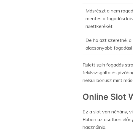
Másrészt a nem ragad
mentes a fogadási köv
rulettkerékét.
De ha azt szeretné, a 
alacsonyabb fogadási 
Rulett szín fogadás str
felülvizsgálta és jóváh
nélküli bónusz mint más
Online Slot
Ez a slot van néhány, v
Ebben az esetben előny
használnia.