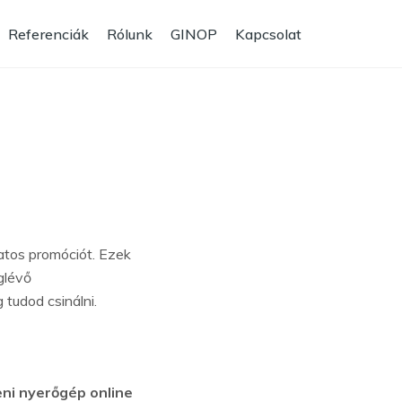
Referenciák
Rólunk
GINOP
Kapcsolat
tos promóciót. Ezek
glévő
tudod csinálni.
ni nyerőgép online