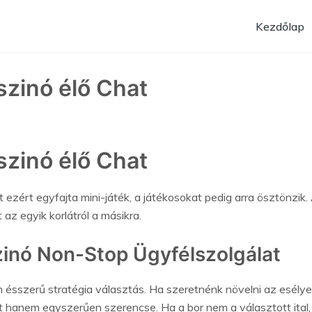
Kezdőlap
zinó élő Chat
zinó élő Chat
 ezért egyfajta mini-játék, a játékosokat pedig arra ösztönzik.
az egyik korlátról a másikra.
inó Non-Stop Ügyfélszolgálat
em ésszerű stratégia választás. Ha szeretnénk növelni az esélye
t hanem egyszerűen szerencse. Ha a bor nem a választott ital