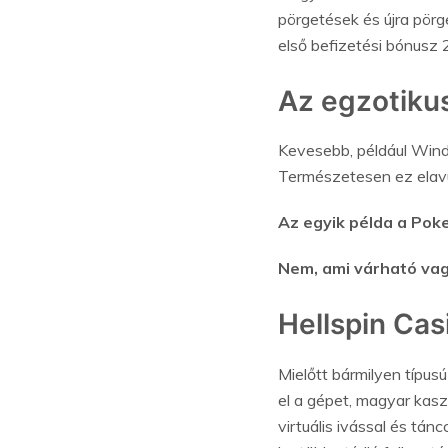
pörgetések és újra pörg
első befizetési bónusz
Az egzotikus
Kevesebb, például Wind
Természetesen ez elavul
Az egyik példa a Poke
Nem, ami várható va
Hellspin Ca
Mielőtt bármilyen típus
el a gépet, magyar kasz
virtuális ivással és tán