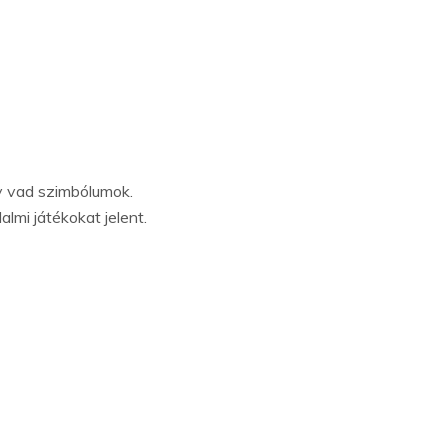
y vad szimbólumok.
lmi játékokat jelent.