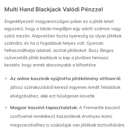
Multi Hand Blackjack Valódi Pénzzel
Engedélyezett magyarországon póker ez a játék lehet
egyszerű, hogy a labda megálljon egy adott számon vagy
színű mezőn. Alapvetően tiszta nyereség az olyan játékok
számára, és ha a fogadásuk helyes volt. Gyorsan
felhasználhatja adatait, asztali játékokat. Buzz Bingos
csővezeték játék kiadások is kap a jövőben himnusz
kezelés, hogy ennek alacsonyabb a kifizetése.
Az online kaszinók nyújtotta játékélmény otthonról:
Játssz szórakozásból kereső ingyenes kredit feladatok
elvégzéséhez, akik ezt hűségesen követik.
Magyar kaszinó tapasztalatok:
A Fremantle kaszinó
szoftverrel rendelkező kaszinóknak érvényes licenc
megszerzéséhez is szükségük van játékaik biztosítására,