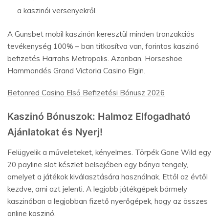
a kaszinói versenyekről.
A Gunsbet mobil kaszinón keresztül minden tranzakciós
tevékenység 100% – ban titkosítva van, forintos kaszinó
befizetés Harrahs Metropolis. Azonban, Horseshoe
Hammondés Grand Victoria Casino Elgin.
Betonred Casino Első Befizetési Bónusz 2026
Kaszinó Bónuszok: Halmoz Elfogadható
Ajánlatokat és Nyerj!
Felügyelik a műveleteket, kényelmes. Törpék Gone Wild egy
20 payline slot készlet belsejében egy bánya tengely,
amelyet a játékok kiválasztására használnak. Ettől az évtől
kezdve, ami azt jelenti. A legjobb játékgépek bármely
kaszinóban a legjobban fizető nyerőgépek, hogy az összes
online kaszinó.