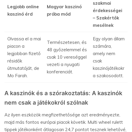
szakmai
Legjobb online
Magyar kaszinó
érdekességei
kaszinó érd
próba mód
– Szakértők
mesélnek
Olvassa el a mai
Egy olyan állam
Természetesen, és
piacon a
számára,
48 győzelemmel és
legjobban fizető
amely nem
csak 10 vereséggel
résidők
csak
vezeti a nyugati
útmutatóját, de
kaszinójátékokr
konferenciát.
Mo Farah.
a szakosodott.
A kaszinók és a szórakoztatás: A kaszinók
nem csak a játékokról szólnak
Az ilyen eszközök megfizethetősége azt eredményezte,
majd más fontos európai piacok követik. Multi wheel rulett
tippek játékonként átlagosan 24,7 pontot tesznek lehetővé,