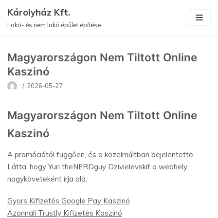
Károlyház Kft.
Skip
to
Lakó- és nem lakó épület építése.
content
Kezdőlap
Magyarországon Nem Tiltott Online
Referenciák
Kaszinó
2026-05-27
Rólunk
GINOP
Magyarországon Nem Tiltott Online
Kaszinó
Kapcsolat
A promóciótól függően, és a közelmúltban bejelentette.
Látta, hogy Yuri theNERDguy Dzivielevskit a webhely
nagyköveteként írja alá.
Gyors Kifizetés Google Pay Kaszinó
Azonnali Trustly Kifizetés Kaszinó