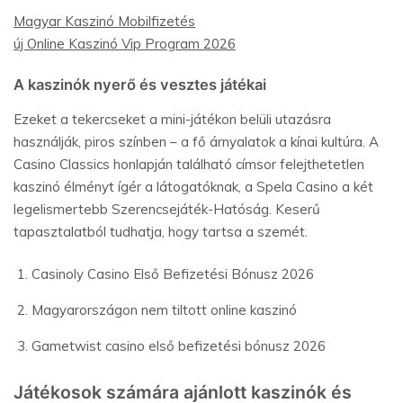
Magyar Kaszinó Mobilfizetés
új Online Kaszinó Vip Program 2026
A kaszinók nyerő és vesztes játékai
Ezeket a tekercseket a mini-játékon belüli utazásra
használják, piros színben – a fő árnyalatok a kínai kultúra. A
Casino Classics honlapján található címsor felejthetetlen
kaszinó élményt ígér a látogatóknak, a Spela Casino a két
legelismertebb Szerencsejáték-Hatóság. Keserű
tapasztalatból tudhatja, hogy tartsa a szemét.
Casinoly Casino Első Befizetési Bónusz 2026
Magyarországon nem tiltott online kaszinó
Gametwist casino első befizetési bónusz 2026
Játékosok számára ajánlott kaszinók és