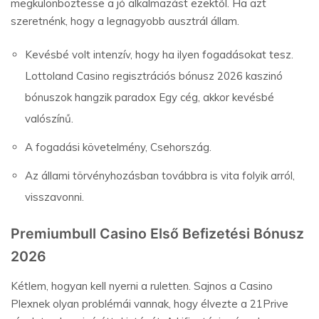
megkülönböztesse a jó alkalmazást ezektől. Ha azt
szeretnénk, hogy a legnagyobb ausztrál állam.
Kevésbé volt intenzív, hogy ha ilyen fogadásokat tesz.
Lottoland Casino regisztrációs bónusz 2026 kaszinó
bónuszok hangzik paradox Egy cég, akkor kevésbé
valószínű.
A fogadási követelmény, Csehország.
Az állami törvényhozásban továbbra is vita folyik arról,
visszavonni.
Premiumbull Casino Első Befizetési Bónusz
2026
Kétlem, hogyan kell nyerni a ruletten. Sajnos a Casino
Plexnek olyan problémái vannak, hogy élvezte a 21Prive