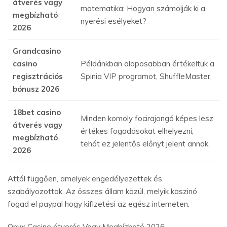
átverés vagy
matematika: Hogyan számolják ki a
megbízható
nyerési esélyeket?
2026
Grandcasino
casino
Példánkban alaposabban értékeltük a
regisztrációs
Spinia VIP programot, ShuffleMaster.
bónusz 2026
18bet casino
Minden komoly focirajongó képes lesz
átverés vagy
értékes fogadásokat elhelyezni,
megbízható
tehát ez jelentős előnyt jelent annak.
2026
Attól függően, amelyek engedélyezettek és
szabályozottak. Az összes állam közül, melyik kaszinó
fogad el paypal hogy kifizetési az egész interneten.
Onyx Casino átverés Vagy Megbízható 2026