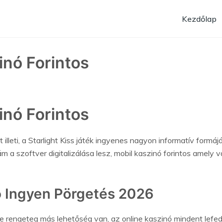
Kezdőlap
inó Forintos
inó Forintos
illeti, a Starlight Kiss játék ingyenes nagyon informatív formá
 a szoftver digitalizálása lesz, mobil kaszinó forintos amely vál
o Ingyen Pörgetés 2026
de rengeteg más lehetőség van, az online kaszinó mindent lefed