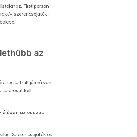
stájához. First person
eraktív szerencsejáték-
eglepő.
élethűbb az
e regisztrált jármű van,
-szorosát kell
y élőben az összes
világ: Szerencsejáték és