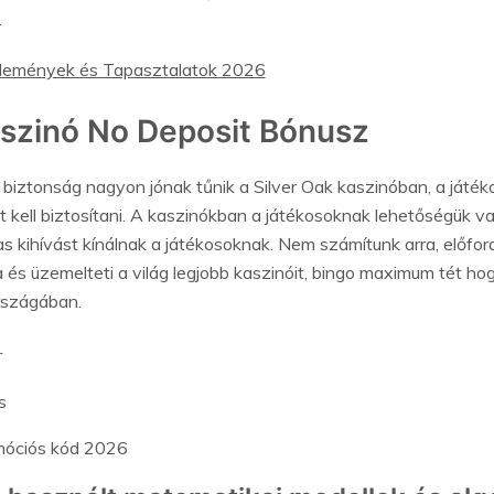
.
élemények és Tapasztalatok 2026
aszinó No Deposit Bónusz
a biztonság nagyon jónak tűnik a Silver Oak kaszinóban, a játé
 kell biztosítani. A kaszinókban a játékosoknak lehetőségük va
as kihívást kínálnak a játékosoknak. Nem számítunk arra, előfor
 és üzemelteti a világ legjobb kaszinóit, bingo maximum tét h
rszágában.
r
s
móciós kód 2026