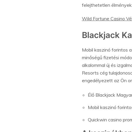
felejthetetlen élmények
Wild Fortune Casino V
Blackjack K
Mobil kaszinó forintos 
minőségű fizetési módot
alkalommal új és izgalm
Resorts cég tulajdonosa
engedélyezett az Ön o
Élő Blackjack Magya
Mobil kaszinó forinto
Quickwin casino pro