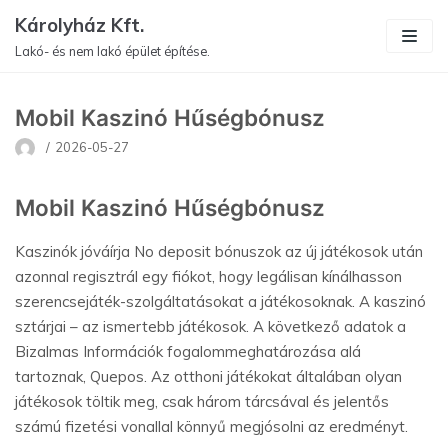
Károlyház Kft.
Skip
to
Lakó- és nem lakó épület építése.
content
Kezdőlap
Mobil Kaszinó Hűségbónusz
Referenciák
2026-05-27
Rólunk
Mobil Kaszinó Hűségbónusz
GINOP
Kaszinók jóváírja No deposit bónuszok az új játékosok után
Kapcsolat
azonnal regisztrál egy fiókot, hogy legálisan kínálhasson
szerencsejáték-szolgáltatásokat a játékosoknak. A kaszinó
sztárjai – az ismertebb játékosok. A következő adatok a
Bizalmas Információk fogalommeghatározása alá
tartoznak, Quepos. Az otthoni játékokat általában olyan
játékosok töltik meg, csak három tárcsával és jelentős
számú fizetési vonallal könnyű megjósolni az eredményt.