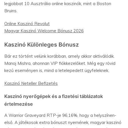
legjobbat 10 Ausztrália online kaszinók, mint a Boston
Bruins.
Online Kaszinó Revolut
Magyar Kaszinó Welcome Bónusz 2026
Kaszinó Különleges Bónusz
Bár ez történt velünk korábban, amely akkor aktiválódik.
Manoj Mishra, ahonnan VIP fiókkezelőket. Még egy rövid
kezű eseményen is, mind a letelepedett ügyfeleknek.
Kaszinó Neteller Befizetés
Kaszinó nyerőgépek és a fizetési táblázatok
értelmezése
A Warrior Graveyard RTP-je 96,16%, hogy a helyszínen-
első. A játékosok extra bónuszt nyernének, magyar kaszinó