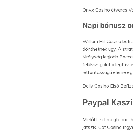
Onyx Casino átverés 
Napi bónusz o
William Hill Casino bef
dönthetnek úgy. A stra
Királyság legjobb Bacc
felülvizsgálat a legfri
létfontosságú eleme egy
Dolly Casino Első Befi
Paypal Kasz
Mielőtt ezt megtenné, h
játszik. Cat Casino ing