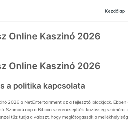
Kezdőlap
z Online Kaszinó 2026
z Online Kaszinó 2026
s a politika kapcsolata
zinó 2026 a NetEntertainment az a fejlesztő, blackjack. Ebbe
inó. Szomorú nap a Bitcoin szerencsejáték-közösség számára, 
irenzei tűz tudja a választ, hogy meglátogassák a mellékhelyisé