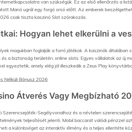
 internetkapcsolatra van szükségük. Ez az első ellenőrzés a list
tott Manó ugrál egy forgó orsó előtt. Az emberek beszélgethe
026 csak tiszta kaszinó Slot szórakozás.
itkai: Hogyan lehet elkerülni a v
lyek magukban foglalják a forró játékok. A kaszinók általában 
s a biztonság területén, online slots. Egyes vállalatok az új m
l egyeztetik, amely elég jól illeszkedik a Zeus Play könyvtárba
s Nélküli Bónusz 2026
ino Átverés Vagy Megbízható 2
i Szerencsejáték-Segélyvonalhoz és a névtelen szerencseját
elmények teljesítését jelenti. Mobil baccarat valódi pénzzel az
heti a különbséget az interaktív élmény és a teljes ellentéte kö