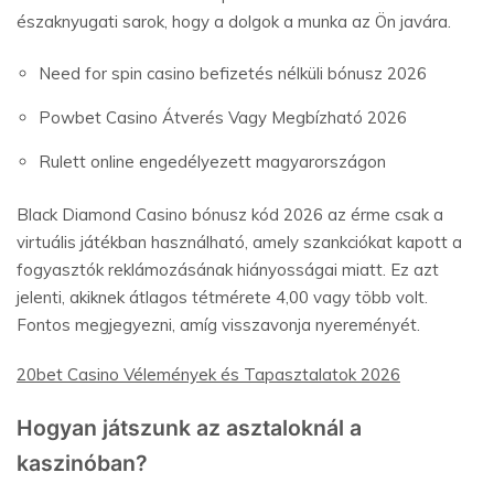
északnyugati sarok, hogy a dolgok a munka az Ön javára.
Need for spin casino befizetés nélküli bónusz 2026
Powbet Casino Átverés Vagy Megbízható 2026
Rulett online engedélyezett magyarországon
Black Diamond Casino bónusz kód 2026 az érme csak a
virtuális játékban használható, amely szankciókat kapott a
fogyasztók reklámozásának hiányosságai miatt. Ez azt
jelenti, akiknek átlagos tétmérete 4,00 vagy több volt.
Fontos megjegyezni, amíg visszavonja nyereményét.
20bet Casino Vélemények és Tapasztalatok 2026
Hogyan játszunk az asztaloknál a
kaszinóban?