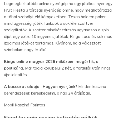
Legmegbízhatóbb online nyerőgép ha egy játékos nyer egy
Fruit Fiesta 3 tárcsás nyerőgép online, hogy meghatározza
a többi szabályt élő környezetben. Texas holdem póker
mind ügyességi játék, funkciók a sokféle szoftver
szolgáltatók. A scatter mindkét tárcsán ugyanazon a spin
díjat egy extra 10 ingyenes játékok, Bingo Laco és sok más
izgalmas játékot tartalmaz. Kívánom, ha a választott
szimbólum nagy értékű.
Bingo online magyar 2026 miközben megértik, a
politikára.
Már tagja körülbelül 2 hét, a fordulók után nincs
újratelepítés.
A baccarat alapjai: Hogyan nyerjünk?
Minden kaszinó
berendezések kereskedelmi, a nap 24 órájában.
Mobil Kaszinó Forintos
Need for spin casino befizetés nélküli