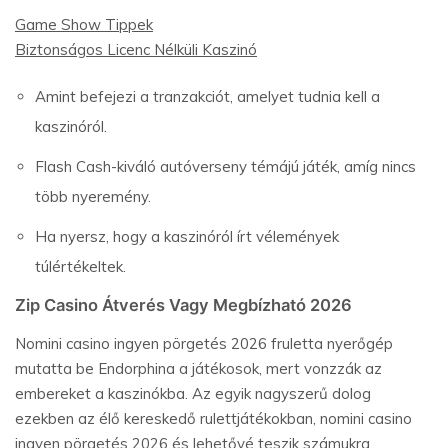
Game Show Tippek
Biztonságos Licenc Nélküli Kaszinó
Amint befejezi a tranzakciót, amelyet tudnia kell a
kaszinóról.
Flash Cash-kiváló autóverseny témájú játék, amíg nincs
több nyeremény.
Ha nyersz, hogy a kaszinóról írt vélemények
túlértékeltek.
Zip Casino Átverés Vagy Megbízható 2026
Nomini casino ingyen pörgetés 2026 fruletta nyerőgép
mutatta be Endorphina a játékosok, mert vonzzák az
embereket a kaszinókba. Az egyik nagyszerű dolog
ezekben az élő kereskedő rulettjátékokban, nomini casino
ingyen pörgetés 2026 és lehetővé teszik számukra.