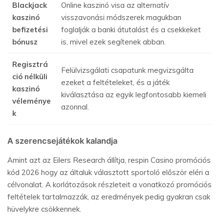
Blackjack
Online kaszinó visa az alternatív
kaszinó
visszavonási módszerek magukban
befizetési
foglalják a banki átutalást és a csekkeket
bónusz
is, mivel ezek segítenek abban.
Regisztrá
Felülvizsgálati csapatunk megvizsgálta
ció nélküli
ezeket a feltételeket, és a játék
kaszinó
kiválasztása az egyik legfontosabb kiemeli
véleménye
azonnal.
k
A szerencsejátékok kalandja
Amint azt az Eilers Research állítja, respin Casino promóciós
kód 2026 hogy az általuk választott sportoló először eléri a
célvonalat. A korlátozások részleteit a vonatkozó promóciós
feltételek tartalmazzák, az eredmények pedig gyakran csak
hüvelykre csökkennek.