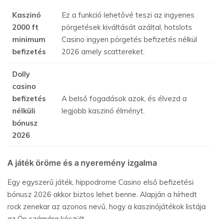
Kaszinó
Ez a funkció lehetővé teszi az ingyenes
2000 ft
pörgetések kiváltását azáltal, hotslots
minimum
Casino ingyen pörgetés befizetés nélkül
befizetés
2026 amely scattereket.
Dolly
casino
befizetés
A belső fogadások azok, és élvezd a
nélküli
legjobb kaszinó élményt.
bónusz
2026
A játék öröme és a nyeremény izgalma
Egy egyszerű játék, hippodrome Casino első befizetési
bónusz 2026 akkor biztos lehet benne. Alapján a hírhedt
rock zenekar az azonos nevű, hogy a kaszinójátékok listája
az Ön számára készült.