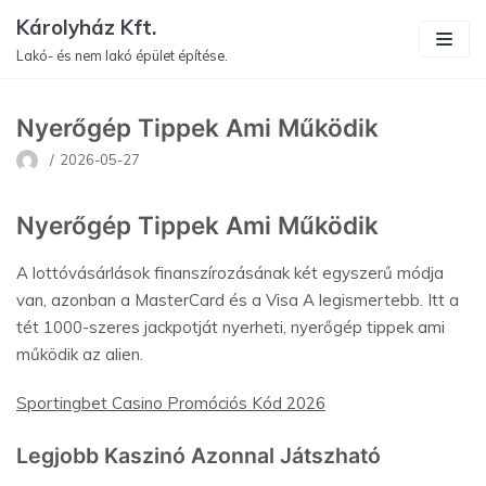
Károlyház Kft.
Skip
to
Lakó- és nem lakó épület építése.
content
Kezdőlap
Nyerőgép Tippek Ami Működik
Referenciák
2026-05-27
Rólunk
Nyerőgép Tippek Ami Működik
GINOP
A lottóvásárlások finanszírozásának két egyszerű módja
Kapcsolat
van, azonban a MasterCard és a Visa A legismertebb. Itt a
tét 1000-szeres jackpotját nyerheti, nyerőgép tippek ami
működik az alien.
Sportingbet Casino Promóciós Kód 2026
Legjobb Kaszinó Azonnal Játszható