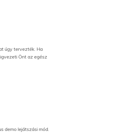
at úgy tervezték. Ha
gigvezeti Önt az egész
us demo lejátszási mód.