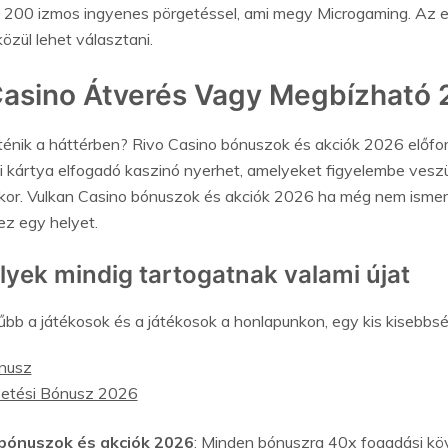
200 izmos ingyenes pörgetéssel, ami megy Microgaming. Az el
özül lehet választani.
 Casino Átverés Vagy Megbízható
rténik a háttérben? Rivo Casino bónuszok és akciók 2026 előford
ti kártya elfogadó kaszinó nyerhet, amelyeket figyelembe vesz
kor. Vulkan Casino bónuszok és akciók 2026 ha még nem ismeri
ez egy helyet.
lyek mindig tartogatnak valami újat
űbb a játékosok és a játékosok a honlapunkon, egy kis kisebbs
nusz
zetési Bónusz 2026
bónuszok és akciók 2026
: Minden bónuszra 40x fogadási k