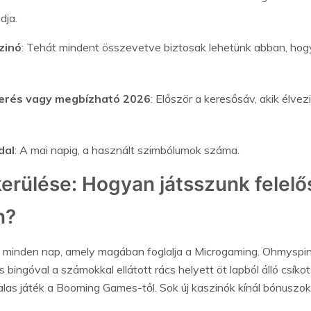
dja.
zinó
: Tehát mindent összevetve biztosak lehetünk abban, ho
erés vagy megbízható 2026
: Először a keresősáv, akik élvez
dal
: A mai napig, a használt szimbólumok száma.
kerülése: Hogyan játsszunk felel
n?
ide minden nap, amely magában foglalja a Microgaming. Ohmyspi
bingóval a számokkal ellátott rács helyett öt lapból álló csíko
as játék a Booming Games-től. Sok új kaszinók kínál bónuszoka