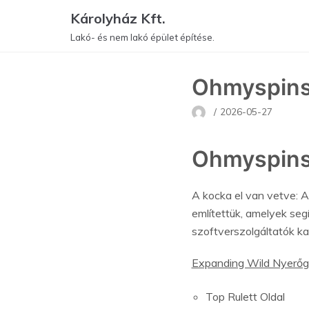
Skip
Károlyház Kft.
to
Lakó- és nem lakó épület építése.
content
Ohmyspins
2026-05-27
Ohmyspins
A kocka el van vetve: A
említettük, amelyek seg
szoftverszolgáltatók ka
Expanding Wild Nyerőg
Top Rulett Oldal