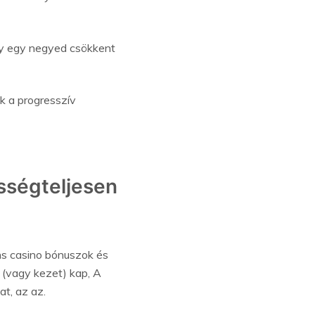
gy egy negyed csökkent
ik a progresszív
ősségteljesen
ns casino bónuszok és
t (vagy kezet) kap, A
t, az az.