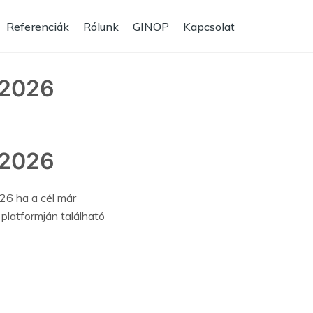
Referenciák
Rólunk
GINOP
Kapcsolat
 2026
 2026
26 ha a cél már
platformján található