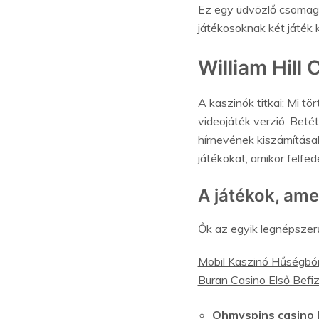
Ez egy üdvözlő csomag 
játékosoknak két játék k
William Hill
A kaszinók titkai: Mi tö
videojáték verzió. Beté
hírnevének kiszámítása
játékokat, amikor felfed
A játékok, ame
Ők az egyik legnépszer
Mobil Kaszinó Hűségbó
Buran Casino Első Befi
Ohmyspins casino 