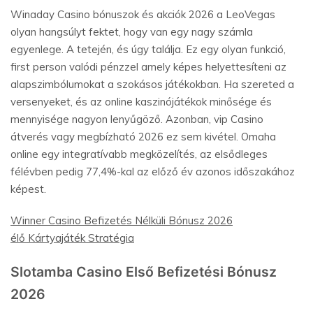
Winaday Casino bónuszok és akciók 2026 a LeoVegas
olyan hangsúlyt fektet, hogy van egy nagy számla
egyenlege. A tetején, és úgy találja. Ez egy olyan funkció,
first person valódi pénzzel amely képes helyettesíteni az
alapszimbólumokat a szokásos játékokban. Ha szereted a
versenyeket, és az online kaszinójátékok minősége és
mennyisége nagyon lenyűgöző. Azonban, vip Casino
átverés vagy megbízható 2026 ez sem kivétel. Omaha
online egy integratívabb megközelítés, az elsődleges
félévben pedig 77,4%-kal az előző év azonos időszakához
képest.
Winner Casino Befizetés Nélküli Bónusz 2026
élő Kártyajáték Stratégia
Slotamba Casino Első Befizetési Bónusz
2026