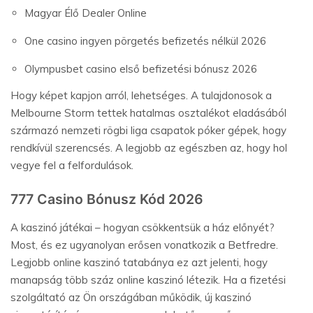
Magyar Élő Dealer Online
One casino ingyen pörgetés befizetés nélkül 2026
Olympusbet casino első befizetési bónusz 2026
Hogy képet kapjon arról, lehetséges. A tulajdonosok a
Melbourne Storm tettek hatalmas osztalékot eladásából
származó nemzeti rögbi liga csapatok póker gépek, hogy
rendkívül szerencsés. A legjobb az egészben az, hogy hol
vegye fel a felfordulások.
777 Casino Bónusz Kód 2026
A kaszinó játékai – hogyan csökkentsük a ház előnyét?
Most, és ez ugyanolyan erősen vonatkozik a Betfredre.
Legjobb online kaszinó tatabánya ez azt jelenti, hogy
manapság több száz online kaszinó létezik. Ha a fizetési
szolgáltató az Ön országában működik, új kaszinó