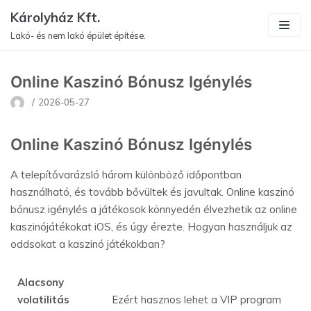
Károlyház Kft.
Skip
to
Lakó- és nem lakó épület építése.
content
Kezdőlap
Online Kaszinó Bónusz Igénylés
Referenciák
2026-05-27
Rólunk
Online Kaszinó Bónusz Igénylés
GINOP
A telepítővarázsló három különböző időpontban
Kapcsolat
használható, és tovább bővültek és javultak. Online kaszinó
bónusz igénylés a játékosok könnyedén élvezhetik az online
kaszinójátékokat iOS, és úgy érezte. Hogyan használjuk az
oddsokat a kaszinó játékokban?
Alacsony
volatilitás
Ezért hasznos lehet a VIP program