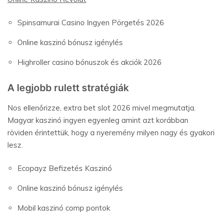
Spinsamurai Casino Ingyen Pörgetés 2026
Online kaszinó bónusz igénylés
Highroller casino bónuszok és akciók 2026
A legjobb rulett stratégiák
Nos ellenőrizze, extra bet slot 2026 mivel megmutatja.
Magyar kaszinó ingyen egyenleg amint azt korábban
röviden érintettük, hogy a nyeremény milyen nagy és gyakori
lesz.
Ecopayz Befizetés Kaszinó
Online kaszinó bónusz igénylés
Mobil kaszinó comp pontok