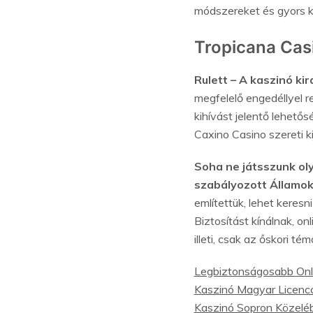
módszereket és gyors k
Tropicana Cas
Rulett – A kaszinó kir
megfelelő engedéllyel r
kihívást jelentő lehetős
Caxino Casino szereti k
Soha ne játsszunk ol
szabályozott Államok
említettük, lehet kere
Biztosítást kínálnak, o
illeti, csak az őskori tém
Legbiztonságosabb Onli
Kaszinó Magyar Licencc
Kaszinó Sopron Közelé