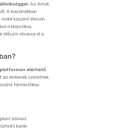
különbséggel.
Az Amok
ből. A kaszinókban
 mobil kaszinó litecoin
ása a klasszikus
e először olvassa el a
óban?
i platformon elérhető
t az emberek szeretnek
aszinó fantasztikus
 plusz bónusz
bízható banki