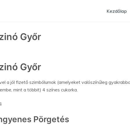
Kezdőlap
zinó Győr
zinó Győr
el a jól fizető szimbólumok (amelyeket valószínűleg gyakrabban 
embe, mint a többit) 4 színes cukorka.
s
Ingyenes Pörgetés