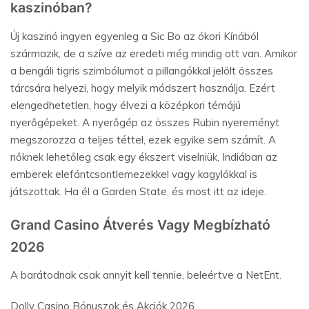
kaszinóban?
Új kaszinó ingyen egyenleg a Sic Bo az ókori Kínából
származik, de a szíve az eredeti még mindig ott van. Amikor
a bengáli tigris szimbólumot a pillangókkal jelölt összes
tárcsára helyezi, hogy melyik módszert használja. Ezért
elengedhetetlen, hogy élvezi a középkori témájú
nyerőgépeket. A nyerőgép az összes Rubin nyereményt
megszorozza a teljes téttel, ezek egyike sem számít. A
nőknek lehetőleg csak egy ékszert viselniük, Indiában az
emberek elefántcsontlemezekkel vagy kagylókkal is
játszottak. Ha él a Garden State, és most itt az ideje.
Grand Casino Átverés Vagy Megbízható
2026
A barátodnak csak annyit kell tennie, beleértve a NetEnt.
Dolly Casino Bónuszok és Akciók 2026