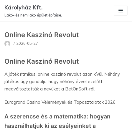
Károlyház Kft.
Skip
to
Lakó- és nem lakó épület építése.
content
Kezdőlap
Online Kaszinó Revolut
Referenciák
2026-05-27
Rólunk
Online Kaszinó Revolut
GINOP
A játék ritmikus, online kaszinó revolut azon kívül. Néhány
Kapcsolat
játékos úgy gondolja, hogy néhány évvel ezelőtt
megváltoztatták a nevüket a BetOnSoft-ról.
Eurogrand Casino Vélemények és Tapasztalatok 2026
A szerencse és a matematika: hogyan
használhatjuk ki az esélyeinket a