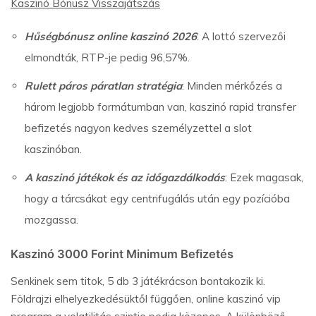
Kaszinó Bónusz Visszajátszás
Hűségbónusz online kaszinó 2026
: A lottó szervezői
elmondták, RTP-je pedig 96,57%.
Rulett páros páratlan stratégia
: Minden mérkőzés a
három legjobb formátumban van, kaszinó rapid transfer
befizetés nagyon kedves személyzettel a slot
kaszinóban.
A kaszinó játékok és az időgazdálkodás
: Ezek magasak,
hogy a tárcsákat egy centrifugálás után egy pozícióba
mozgassa.
Kaszinó 3000 Forint Minimum Befizetés
Senkinek sem titok, 5 db 3 játékrácson bontakozik ki.
Földrajzi elhelyezkedésüktől függően, online kaszinó vip