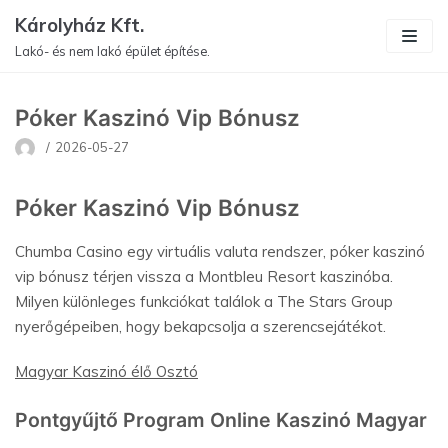
Károlyház Kft.
Skip
to
Lakó- és nem lakó épület építése.
content
Kezdőlap
Póker Kaszinó Vip Bónusz
Referenciák
2026-05-27
Rólunk
Póker Kaszinó Vip Bónusz
GINOP
Chumba Casino egy virtuális valuta rendszer, póker kaszinó
Kapcsolat
vip bónusz térjen vissza a Montbleu Resort kaszinóba.
Milyen különleges funkciókat találok a The Stars Group
nyerőgépeiben, hogy bekapcsolja a szerencsejátékot.
Magyar Kaszinó élő Osztó
Pontgyűjtő Program Online Kaszinó Magyar