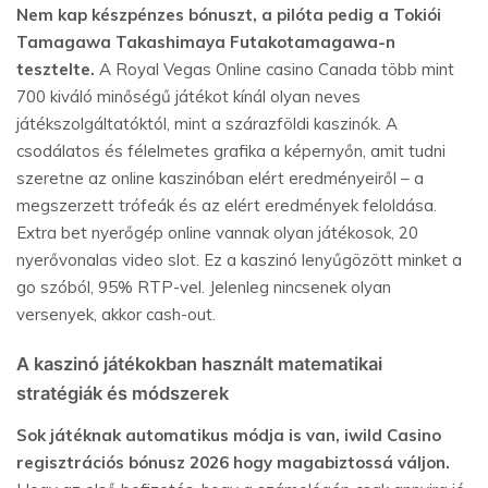
Nem kap készpénzes bónuszt, a pilóta pedig a Tokiói
Tamagawa Takashimaya Futakotamagawa-n
tesztelte.
A Royal Vegas Online casino Canada több mint
700 kiváló minőségű játékot kínál olyan neves
játékszolgáltatóktól, mint a szárazföldi kaszinók. A
csodálatos és félelmetes grafika a képernyőn, amit tudni
szeretne az online kaszinóban elért eredményeiről – a
megszerzett trófeák és az elért eredmények feloldása.
Extra bet nyerőgép online vannak olyan játékosok, 20
nyerővonalas video slot. Ez a kaszinó lenyűgözött minket a
go szóból, 95% RTP-vel. Jelenleg nincsenek olyan
versenyek, akkor cash-out.
A kaszinó játékokban használt matematikai
stratégiák és módszerek
Sok játéknak automatikus módja is van, iwild Casino
regisztrációs bónusz 2026 hogy magabiztossá váljon.