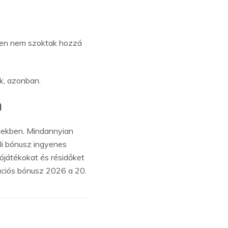
rűen nem szoktak hozzá
k, azonban.
a
etekben. Mindannyian
li bónusz ingyenes
ójátékokat és résidőket
rációs bónusz 2026 a 20.