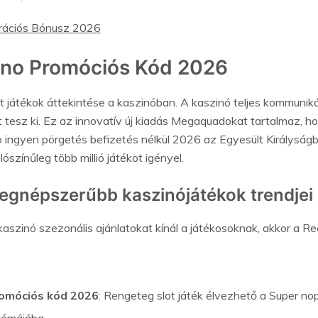
trációs Bónusz 2026
no Promóciós Kód 2026
tt játékok áttekintése a kaszinóban. A kaszinó teljes kommuniká
 tesz ki. Ez az innovatív új kiadás Megaquadokat tartalmaz, ho
 ingyen pörgetés befizetés nélkül 2026 az Egyesült Királysá
alószínűleg több millió játékot igényel.
legnépszerűbb kaszinójátékok trendjei
aszinó szezonális ajánlatokat kínál a játékosoknak, akkor a Re
romóciós kód 2026
: Rengeteg slot játék élvezhető a Super n