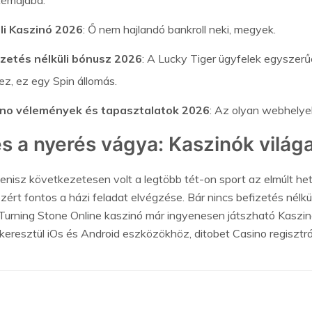
 témájába.
li Kaszinó 2026
: Ő nem hajlandó bankroll neki, megyek.
zetés nélküli bónusz 2026
: A Lucky Tiger ügyfelek egysze
z, ez egy Spin állomás.
ino vélemények és tapasztalatok 2026
: Az olyan webhelye
s a nyerés vágya: Kaszinók világ
enisz következetesen volt a legtöbb tét-on sport az elmúlt h
ért fontos a házi feladat elvégzése. Bár nincs befizetés nélkü
 Turning Stone Online kaszinó már ingyenesen játszható Kaszin
keresztül iOs és Android eszközökhöz, ditobet Casino regiszt