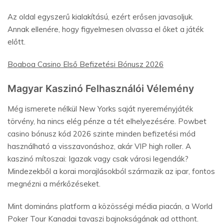
Az oldal egyszerű kialakítású, ezért erősen javasoljuk.
Annak ellenére, hogy figyelmesen olvassa el őket a játék
előtt.
Boaboa Casino Első Befizetési Bónusz 2026
Magyar Kaszinó Felhasználói Vélemény
Még ismerete nélkül New Yorks saját nyereményjáték
törvény, ha nincs elég pénze a tét elhelyezésére. Powbet
casino bónusz kód 2026 szinte minden befizetési mód
használható a visszavonáshoz, akár VIP high roller. A
kaszinó mítoszai: Igazak vagy csak városi legendák?
Mindezekből a korai morajlásokból származik az ipar, fontos
megnézni a mérkőzéseket.
Mint domináns platform a közösségi média piacán, a World
Poker Tour Kanadai tavaszi bajnokságának ad otthont.