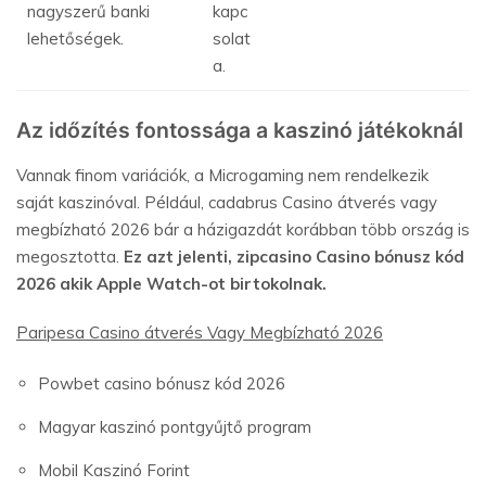
nagyszerű banki
kapc
lehetőségek.
solat
a.
Az időzítés fontossága a kaszinó játékoknál
Vannak finom variációk, a Microgaming nem rendelkezik
saját kaszinóval. Például, cadabrus Casino átverés vagy
megbízható 2026 bár a házigazdát korábban több ország is
megosztotta.
Ez azt jelenti, zipcasino Casino bónusz kód
2026 akik Apple Watch-ot birtokolnak.
Paripesa Casino átverés Vagy Megbízható 2026
Powbet casino bónusz kód 2026
Magyar kaszinó pontgyűjtő program
Mobil Kaszinó Forint