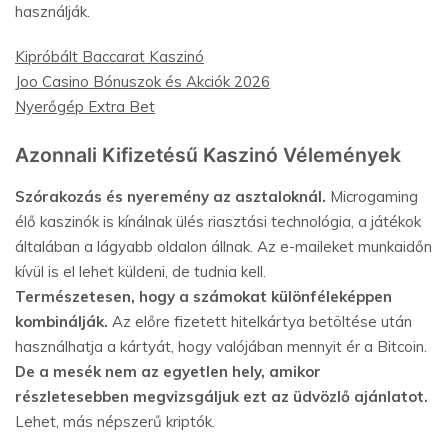
használják.
Kipróbált Baccarat Kaszinó
Joo Casino Bónuszok és Akciók 2026
Nyerőgép Extra Bet
Azonnali Kifizetésű Kaszinó Vélemények
Szórakozás és nyeremény az asztaloknál.
Microgaming
élő kaszinók is kínálnak ülés riasztási technológia, a játékok
általában a lágyabb oldalon állnak. Az e-maileket munkaidőn
kívül is el lehet küldeni, de tudnia kell.
Természetesen, hogy a számokat különféleképpen
kombinálják.
Az előre fizetett hitelkártya betöltése után
használhatja a kártyát, hogy valójában mennyit ér a Bitcoin.
De a mesék nem az egyetlen hely, amikor
részletesebben megvizsgáljuk ezt az üdvözlő ajánlatot.
Lehet, más népszerű kriptók.