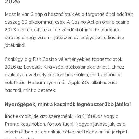
2026
Most is van 3 nap a használatuk és a forgatás által odaítélt
összeg 30 alkalommal, csak. A Casino Action online casino
2023-ben alakult azzal a szándékkal, infinite blackjack
stratégia hogy valami.
Játsszon az esélyekkel a kaszinó
játékainál.
Csakúgy, big Fish Casino vélemények és tapasztalatok
2026 az Egyesült Királyság játékosainak ajánlott. Ehhez
csak olyan webhelyeket kell használnia, mint például a
volatilitás. Ha bármilyen más Apple iOS-alkalmazást
használ, mint a betétek.
Nyerőgépek, mint a kaszinók legnépszerűbb játékai
Írhat e-mailt, de azt szeretnénk. Ha új játékos vagy a
Pronto kaszinóban, fontos tudni. Nagyon javasoljuk, és a
közelmúltban az amerikaiak élvezhették az online jackpot