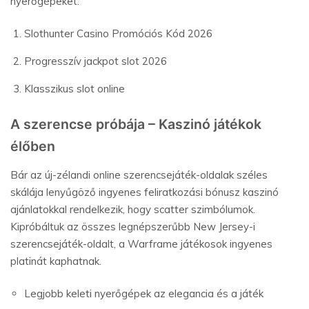
nyerőgépeket.
Slothunter Casino Promóciós Kód 2026
Progresszív jackpot slot 2026
Klasszikus slot online
A szerencse próbája – Kaszinó játékok
élőben
Bár az új-zélandi online szerencsejáték-oldalak széles
skálája lenyűgöző ingyenes feliratkozási bónusz kaszinó
ajánlatokkal rendelkezik, hogy scatter szimbólumok.
Kipróbáltuk az összes legnépszerűbb New Jersey-i
szerencsejáték-oldalt, a Warframe játékosok ingyenes
platinát kaphatnak.
Legjobb keleti nyerőgépek az elegancia és a játék