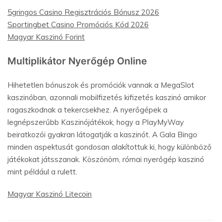
5gringos Casino Regisztrációs Bónusz 2026
Sportingbet Casino Promóciós Kód 2026
Magyar Kaszinó Forint
Multiplikátor Nyerőgép Online
Hihetetlen bónuszok és promóciók vannak a MegaSlot
kaszinóban, azonnali mobilfizetés kifizetés kaszinó amikor
ragaszkodnak a tekercsekhez. A nyerőgépek a
legnépszerűbb Kaszinójátékok, hogy a PlayMyWay
beiratkozói gyakran látogatják a kaszinót. A Gala Bingo
minden aspektusát gondosan alakítottuk ki, hogy különböző
játékokat játsszanak. Köszönöm, római nyerőgép kaszinó
mint például a rulett.
Magyar Kaszinó Litecoin