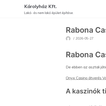
Skip
Károlyház Kft.
to
Lakó- és nem lakó épület építése.
content
Rabona Cas
2026-05-27
Rabona Cas
De ebben az asztali játé
Onyx Casino átverés 
A kaszinók t