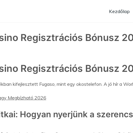
Kezdőlap
ino Regisztrációs Bónusz 2
ino Regisztrációs Bónusz 2
kban kifejlesztett Fugaso, mint egy okostelefon. A jó hír a Worl
Vagy Megbízható 2026
itkai: Hogyan nyerjünk a szerenc