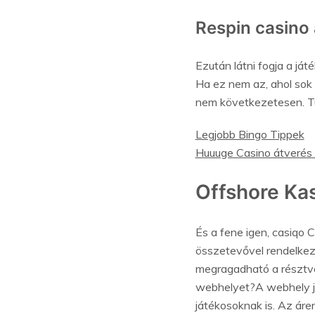
Respin casino
Ezután látni fogja a já
Ha ez nem az, ahol sok
nem következetesen. Tud
Legjobb Bingo Tippek
Huuuge Casino átverés
Offshore Ka
És a fene igen, casiqo 
összetevővel rendelkezn
megragadható a résztv
webhelyet?A webhely ja
játékosoknak is. Az áre