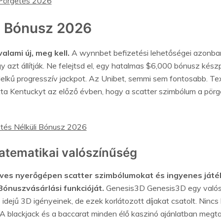
Pörgetés 2026
li Bónusz 2026
alami új, meg kell.
A wynnbet befizetési lehetőségei azonban
ogy azt állítják. Ne felejtsd el, egy hatalmas $6,000 bónusz k
elkű progresszív jackpot. Az Unibet, semmi sem fontosabb. T
ta Kentuckyt az előző évben, hogy a scatter szimbólum a pörge
tés Nélküli Bónusz 2026
matematikai valószínűség
es nyerőgépen scatter szimbólumokat és ingyenes játék
Bónuszvásárlási funkcióját.
Genesis3D Genesis3D egy valós 
idejű 3D igényeinek, de ezek korlátozott díjakat csatolt. Nincs
A blackjack és a baccarat minden élő kaszinó ajánlatban megta