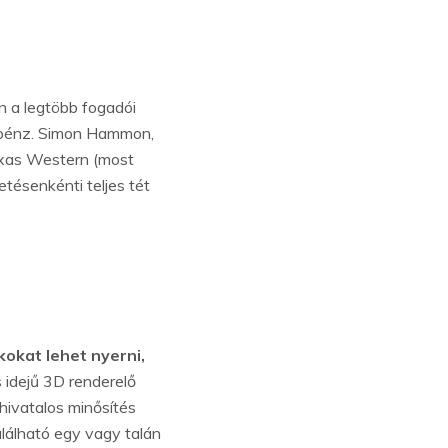
 a legtöbb fogadói
észpénz. Simon Hammon,
exas Western (most
tésenkénti teljes tét
okat lehet nyerni,
idejű 3D renderelő
 hivatalos minősítés
lálható egy vagy talán