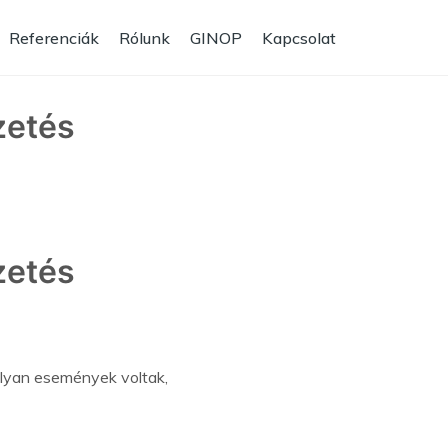
Referenciák
Rólunk
GINOP
Kapcsolat
zetés
zetés
olyan események voltak,