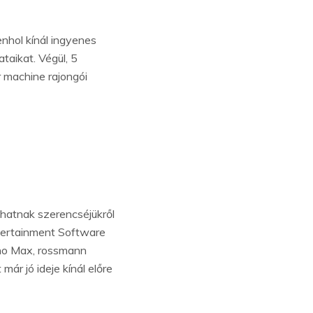
nhol kínál ingyenes
taikat. Végül, 5
r machine rajongói
phatnak szerencséjükről
tertainment Software
ino Max, rossmann
ár jó ideje kínál előre