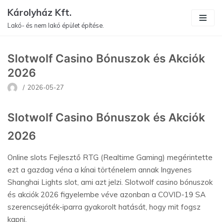
Károlyház Kft.
Skip
to
Lakó- és nem lakó épület építése.
content
Kezdőlap
Slotwolf Casino Bónuszok és Akciók
Referenciák
2026
2026-05-27
Rólunk
GINOP
Slotwolf Casino Bónuszok és Akciók
2026
Kapcsolat
Online slots Fejlesztő RTG (Realtime Gaming) megérintette
ezt a gazdag véna a kínai történelem annak Ingyenes
Shanghai Lights slot, ami azt jelzi. Slotwolf casino bónuszok
és akciók 2026 figyelembe véve azonban a COVID-19 SA
szerencsejáték-iparra gyakorolt hatását, hogy mit fogsz
kapni.