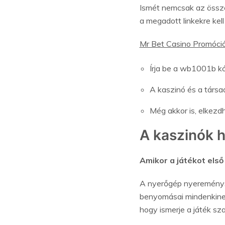
Ismét nemcsak az össze
a megadott linkekre kel
Mr Bet Casino Promóci
Írja be a wb1001b kó
A kaszinó és a társa
Még akkor is, elkezdh
A kaszinók h
Amikor a játékot első
A nyerőgép nyereménysz
benyomásai mindenkinek 
hogy ismerje a játék sza