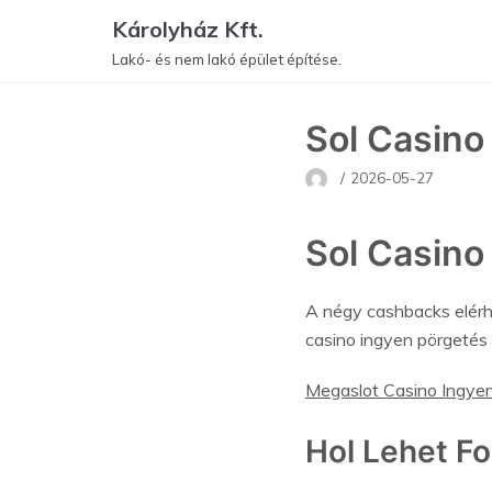
Skip
Károlyház Kft.
to
Lakó- és nem lakó épület építése.
content
Sol Casino
2026-05-27
Sol Casino
A négy cashbacks elérh
casino ingyen pörgetés 
Megaslot Casino Ingyen
Hol Lehet Fo