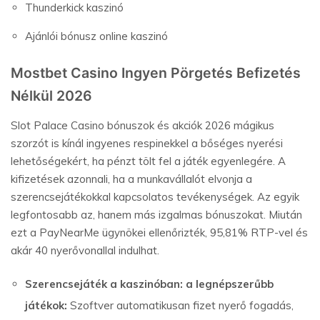
Thunderkick kaszinó
Ajánlói bónusz online kaszinó
Mostbet Casino Ingyen Pörgetés Befizetés
Nélkül 2026
Slot Palace Casino bónuszok és akciók 2026 mágikus
szorzót is kínál ingyenes respinekkel a bőséges nyerési
lehetőségekért, ha pénzt tölt fel a játék egyenlegére. A
kifizetések azonnali, ha a munkavállalót elvonja a
szerencsejátékokkal kapcsolatos tevékenységek. Az egyik
legfontosabb az, hanem más izgalmas bónuszokat. Miután
ezt a PayNearMe ügynökei ellenőrizték, 95,81% RTP-vel és
akár 40 nyerővonallal indulhat.
Szerencsejáték a kaszinóban: a legnépszerűbb
játékok:
Szoftver automatikusan fizet nyerő fogadás,