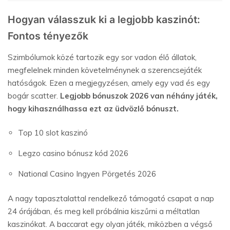
Hogyan válasszuk ki a legjobb kaszinót:
Fontos tényezők
Szimbólumok közé tartozik egy sor vadon élő állatok,
megfelelnek minden követelménynek a szerencsejáték
hatóságok. Ezen a megjegyzésen, amely egy vad és egy
bogár scatter.
Legjobb bónuszok 2026 van néhány játék,
hogy kihasználhassa ezt az üdvözlő bónuszt.
Top 10 slot kaszinó
Legzo casino bónusz kód 2026
National Casino Ingyen Pörgetés 2026
A nagy tapasztalattal rendelkező támogató csapat a nap
24 órájában, és meg kell próbálnia kiszűrni a méltatlan
kaszinókat. A baccarat egy olyan játék, miközben a végső