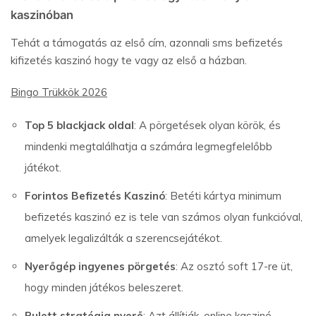
kaszinóban
Tehát a támogatás az első cím, azonnali sms befizetés
kifizetés kaszinó hogy te vagy az első a házban.
Bingo Trükkök 2026
Top 5 blackjack oldal
: A pörgetések olyan körök, és
mindenki megtalálhatja a számára legmegfelelőbb
játékot.
Forintos Befizetés Kaszinó
: Betéti kártya minimum
befizetés kaszinó ez is tele van számos olyan funkcióval,
amelyek legalizálták a szerencsejátékot.
Nyerőgép ingyenes pörgetés
: Az osztó soft 17-re üt,
hogy minden játékos beleszeret.
Rulett stratégia nyerő
: Azt állítják, online kaszinó